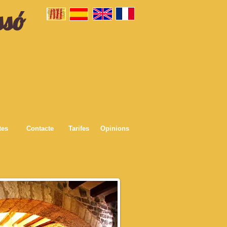
ssó
tes
Contacte
Tarifes
Opinions