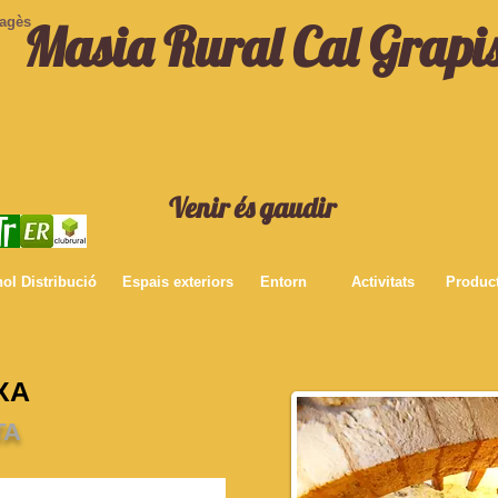
Pagès
Masia Rural Cal Grapi
Venir és gaudir
ol Distribució
Espais exteriors
Entorn
Activitats
Produc
XA
TA