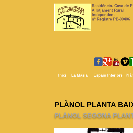
Residència- Casa de 
Allotjament Rural
Independent
nº Registre PB-00406
Inici
La Masia
Espais Interiors
Plàn
PLÀNOL PLANTA BAI
PLÀNOL SEGONA PLAN