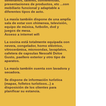
seminarios, talleres, conferencias,
presentaciones de productos, etc ...con
mobiliario funcional y adaptable a
diferentes tipos de acto.
La masía también dispone de una amplía
sala de estar con chimenea, televisión,
equipo de música, futbolin, dvd y
juegos de mesa.
Acceso a internet wifi
La cocina está totalmente equipada con
nevera, congelador, horno eléctrico,
vitrocerámica, microondas, lavaplatos,
cafetera de capsulas Nescafé Dolce
Gusto, paellero exterior y otro tipo de
aparatos.
La masía también cuenta con lavadora y
secadora.
Se dispone de información turística
(mapas, folletos turísticos...) a
disposición de los clientes para
planificar su estancia.