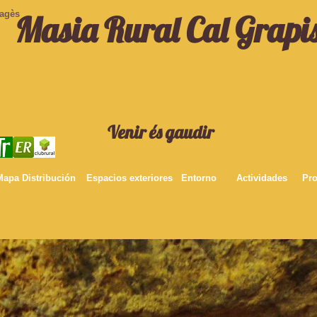
Pagès
Masia Rural Cal Grapi
Venir és gaudir
Mapa Distribución
Espacios exteriores
Entorno
Actividades
Pro