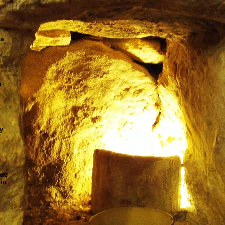
na
,
a
y
 de
nio