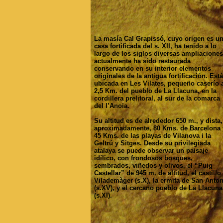
La masía Cal Grapissó, cuyo origen es u
casa fortificada del s. XII, ha tenido a lo
largo de los siglos diversas ampliaciones
actualmente ha sido restaurada
conservando en su interior elementos
originales de la antigua fortificación. Está
ubicada en Les Vilates, pequeño caserío 
2,5 Km. del pueblo de La Llacuna, en la
cordillera prelitoral, al sur de la comarca
del l’Anoia.
Su altitud es de alrededor 650 m., y dista,
aproximadamente, 80 Kms. de Barcelona 
45 Kms. de las playas de Vilanova i la
Geltrú y Sitges. Desde su privilegiada
atalaya se puede observar un paisaje
idílico, con frondosos bosques,
sembrados, viñedos y olivos, el “Puig
Castellar” de 945 m. de altitud, el castillo
Vilademàger (s.X), la ermita de San Anto
(s.XV), y el cercano pueblo de La Llacuna
(s.XI).